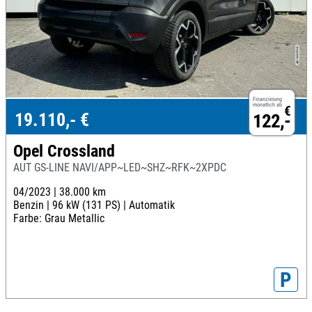
Finanzierung
monatlich ab
€
19.110,- €
122,-
Opel Crossland
AUT GS-LINE NAVI/APP~LED~SHZ~RFK~2XPDC
04/2023 |
38.000 km
Benzin |
96 kW (131 PS) |
Automatik
Farbe: Grau Metallic
P