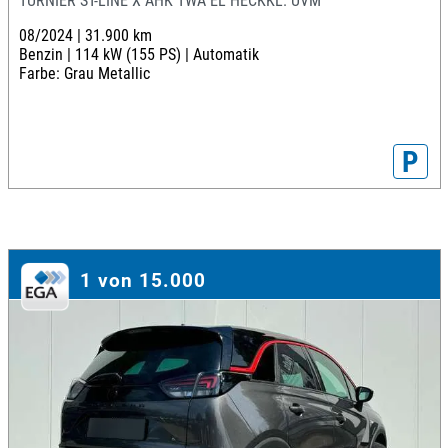
TURNIER ST-LINE X AHK TWA EL HECKKL. UVM
08/2024 |
31.900 km
Benzin |
114 kW (155 PS) |
Automatik
Farbe: Grau Metallic
P
1 von 15.000