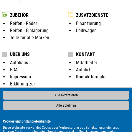
ZUBEHÖR
ZUSATZDIENSTE
Reifen - Räder
Finanzierung
Reifen - Einlagerung
Leihwagen
Teile für alle Marken
ÜBER UNS
KONTAKT
Autohaus
Mitarbeiter
EGA
Anfahrt
Impressum
Kontaktformular
Erklärung zur
Barrierefreiheit
Alle akzeptieren
Datenschutzerklärung
Alle ablehnen
ALLE MARKEN BEI UNS IM AUTOHANDEL:
Cookies und Drittanbieterdienste
Als Autohändler bieten wir Ihnen in unserem Automarkt
Diese Webseite verwendet Cookies zur Verbesserung des Benutzungserlebnisses.
Gebrauchtwagen, Jahreswagen und Neuwagen folgender
Session-Cookies erlauben eine Zuordnung Ihrer aktuellen Browsersitzung beim