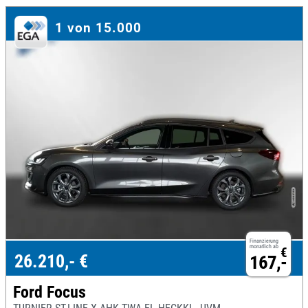
1 von 15.000
Finanzierung
monatlich ab
€
26.210,- €
167,-
Ford Focus