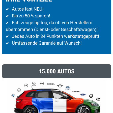
Autos fast NEU!
✔
Bis zu 50 % sparen!
✔
Fahrzeuge tip-top, da oft von Herstellern
✔
übernommen (Dienst- oder Geschäftswagen)!
Jedes Auto in 84 Punkten werkstattgeprüft!
✔
Umfassende Garantie auf Wunsch!
✔
15.000 AUTOS