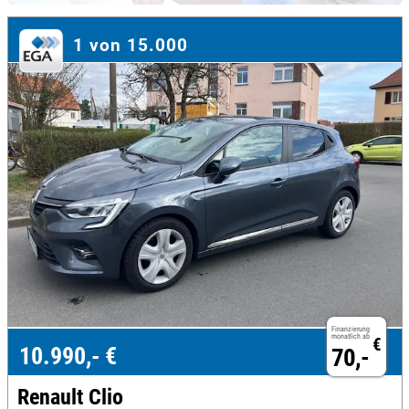
1 von 15.000
Finanzierung
monatlich ab
€
10.990,- €
70,-
Renault Clio