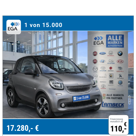
1 von 15.000
Finanzierung
monatlich ab
€
17.280,- €
110,-