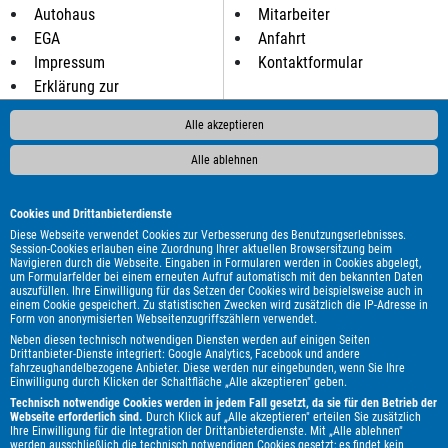
Autohaus
Mitarbeiter
EGA
Anfahrt
Impressum
Kontaktformular
Erklärung zur
Barrierefreiheit
Alle akzeptieren
Datenschutzerklärung
Alle ablehnen
ALLE MARKEN BEI UNS IM AUTOHANDEL:
Cookies und Drittanbieterdienste
Als Autohändler bieten wir Ihnen in unserem Automarkt
Diese Webseite verwendet Cookies zur Verbesserung des Benutzungserlebnisses.
Gebrauchtwagen, Jahreswagen und Neuwagen folgender
Session-Cookies erlauben eine Zuordnung Ihrer aktuellen Browsersitzung beim
Navigieren durch die Webseite. Eingaben in Formularen werden in Cookies abgelegt,
Automarken an:
um Formularfelder bei einem erneuten Aufruf automatisch mit den bekannten Daten
auszufüllen. Ihre Einwilligung für das Setzen der Cookies wird beispielsweise auch in
Abarth
Aixam
Alfa Romeo
Audi
BMW
Borgward
einem Cookie gespeichert. Zu statistischen Zwecken wird zusätzlich die IP-Adresse in
Form von anonymisierten Webseitenzugriffszählern verwendet.
Chevrolet
Citroën
Cupra
DFSK
DS Automobiles
Dacia
Neben diesen technisch notwendigen Diensten werden auf einigen Seiten
Dodge
Fiat
Ford
Honda
Hyundai
Jaguar
Jeep
Drittanbieter-Dienste integriert: Google Analytics, Facebook und andere
fahrzeughandelbezogene Anbieter. Diese werden nur eingebunden, wenn Sie Ihre
Kia
Lada
Land Rover
Lexus
MF
MG
MINI
Maserati
Einwilligung durch Klicken der Schaltfläche „Alle akzeptieren" geben.
Mazda
Mercedes-Benz
Mitsubishi
Nissan
Opel
Technisch notwendige Cookies werden in jedem Fall gesetzt, da sie für den Betrieb der
Webseite erforderlich sind.
Durch Klick auf „Alle akzeptieren" erteilen Sie zusätzlich
Peugeot
Renault
Royal Alloy
Seat
Skoda
Smart
Ihre Einwilligung für die Integration der Drittanbieterdienste. Mit „Alle ablehnen"
werden ausschließlich die technisch notwendigen Cookies gesetzt; es findet kein