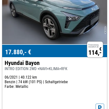
Finanzierung
monatlich ab
€
17.880,- €
114,-
Hyundai Bayon
INTRO EDITION 2WD +NAVI+KLIMA+RFK
06/2021 |
40.122 km
Benzin |
74 kW (101 PS) |
Schaltgetriebe
Farbe: Metallic
P